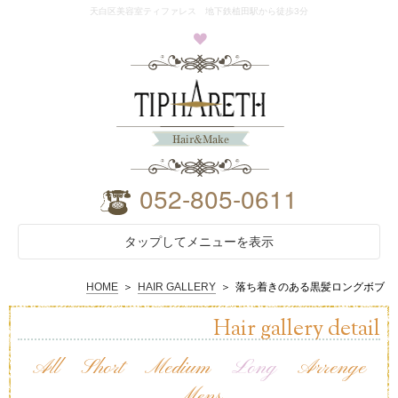
天白区美容室ティファレス 地下鉄植田駅から徒歩3分
052-805-0611
タップしてメニューを表示
Salon
HOME
＞
HAIR GALLERY
＞
落ち着きのある黒髪ロングボブ
Menu
Hair gallery detail
Voice
All
Short
Medium
Long
Arrenge
Staff
Mens